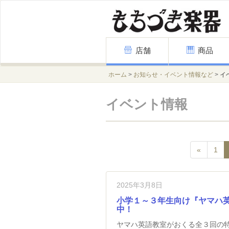
Skip
店舗
商品
to
content
ホーム
>
お知らせ・イベント情報など
>
イ
イベント情報
«
1
2025年3月8日
小学１～３年生向け『ヤマハ
中！
ヤマハ英語教室がおくる全３回の特別レッスン