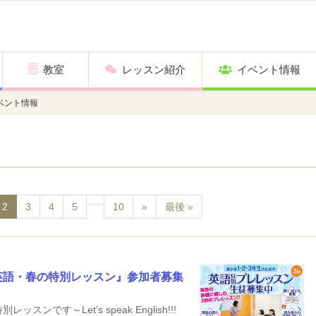
教室
レッスン紹介
イベント情報
ベント情報
2
3
4
5
10
»
最後 »
英語・春の特別レッスン』参加者募集
です～Let’s speak English!!!