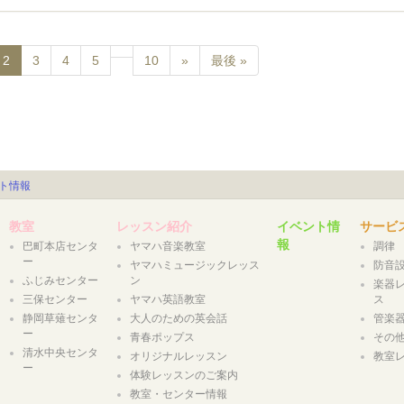
2
3
4
5
10
»
最後 »
ト情報
教室
レッスン紹介
イベント情
サービ
報
巴町本店センタ
ヤマハ音楽教室
調律
ー
ヤマハミュージックレッス
防音
ふじみセンター
ン
楽器
三保センター
ヤマハ英語教室
ス
静岡草薙センタ
大人のための英会話
管楽
ー
青春ポップス
その
清水中央センタ
オリジナルレッスン
教室
ー
体験レッスンのご案内
教室・センター情報