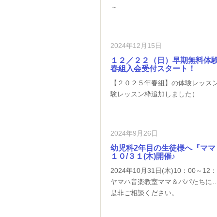
～
2024年12月15日
１２／２２（日）早期無料体
春組入会受付スタート！
【２０２５年春組】の体験レッス
験レッスン枠追加しました）
2024年9月26日
幼児科2年目の生徒様へ『マ
１０/３１(木)開催♪
2024年10月31日(木)10：00～
ヤマハ音楽教室ママ＆パパたちに
是非ご相談ください。