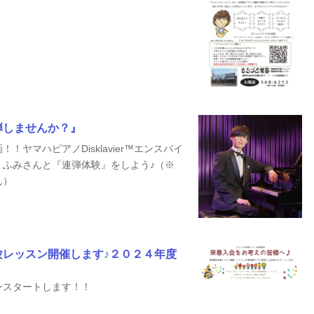
弾しませんか？』
ヤマハピアノDisklavier™エンスパイ
、ふみさんと『連弾体験』をしよう♪（※
ん）
験レッスン開催します♪２０２４年度
ンスタートします！！