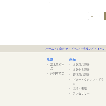
«
1
ホーム
>
お知らせ・イベント情報など
>
イベン
店舗
商品
清水巴町本
鍵盤新品楽器
店
鍵盤中古楽器
静岡草薙店
管弦新品楽器
ギター・ウクレレ・ドラ
ム
楽譜・書籍
アクセサリー