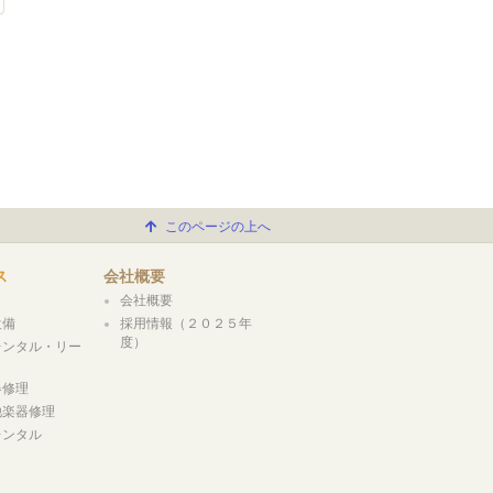
このページの上へ
ス
会社概要
会社概要
設備
採用情報（２０２５年
度）
レンタル・リー
器修理
他楽器修理
レンタル